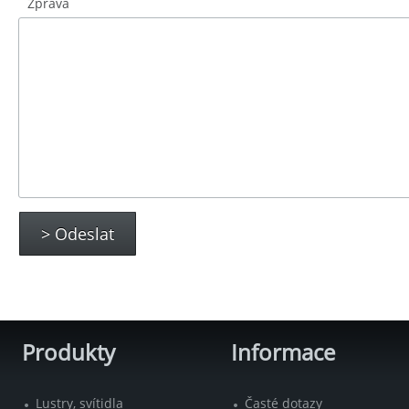
Zpráva
> Odeslat
Produkty
Informace
Lustry, svítidla
Časté dotazy