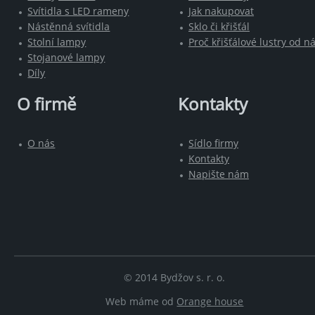
Svítidla s LED rameny
Jak nakupovat
Nástěnná svítidla
Sklo či křišťál
Stolní lampy
Proč křišťálové lustry od n
Stojanové lampy
Díly
O firmě
Kontakty
O nás
Sídlo firmy
Kontakty
Napište nám
© 2014 Bydžov s. r. o.
Web máme od
Orange house