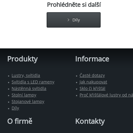
Prohlédněte si další
Díly
Produkty
Informace
Lustry, svítidla
Časté dotazy
Svítidla s LED rameny
Jak nakupovat
Nástěnná svítidla
Sklo či křišťál
Stolní lampy
Proč křišťálové lustry od n
Stojanové lampy
Díly
O firmě
Kontakty