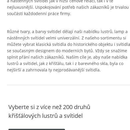
a nástěnných svítidel jak v nižší cenové relaci, tak i v té
nejluxusnější. Uspokojování potřeb našich zákazníků je trvalou
součástí každodenní práce firmy.
Různé tvary, a barvy svítidel dělají naši nabídku lustrů, lamp a
nástěnných svítidel velmi univerzální. Z našeho sortimentu si
můžete vybrat klasická svítidla do historického objektu i svítidl
se současným designem do moderních bytů. Vždy se snažíme
splnit přání našich zákazníků. Naším cíle je, aby naše nabídka
lustrů a svítidel, jak z křišťálu, tak i z barevného skla, byla co
nejširší a zahrnovala ty nejprodávanější svítidla.
Vyberte si z více než 200 druhů
křišťálových lustrů a svítidel