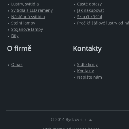
Lustry, svítidla
Časté dotazy
Svítidla s LED rameny
Jak nakupovat
Nástěnná svítidla
Sklo či křišťál
Stolní lampy
Proč křišťálové lustry od n
Stojanové lampy
Díly
O firmě
Kontakty
O nás
Sídlo firmy
Kontakty
Napište nám
© 2014 Bydžov s. r. o.