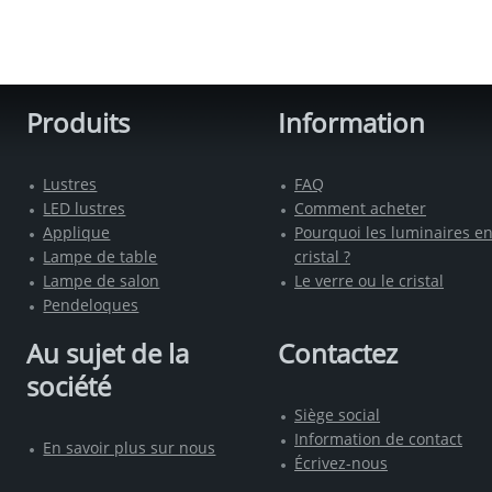
Produits
Information
Lustres
FAQ
LED lustres
Comment acheter
Applique
Pourquoi les luminaires e
Lampe de table
cristal ?
Lampe de salon
Le verre ou le cristal
Pendeloques
Au sujet de la
Contactez
société
Siège social
Information de contact
En savoir plus sur nous
Écrivez-nous